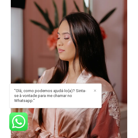
"Olá, como podemos ajudá-lo(a)? Sinta-
✕
se à vontade para me chamar no
Whatsapp."