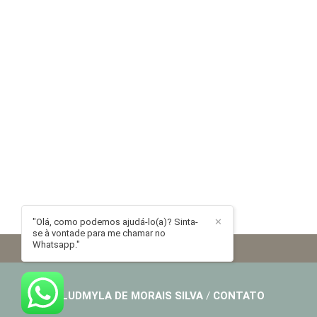
"Olá, como podemos ajudá-lo(a)? Sinta-
✕
se à vontade para me chamar no
Whatsapp."
LUDMYLA DE MORAIS SILVA
/
CONTATO