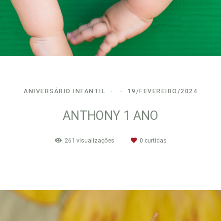
ANIVERSÁRIO INFANTIL
19/FEVEREIRO/2024
ANTHONY 1 ANO
261
visualizações
0
curtidas